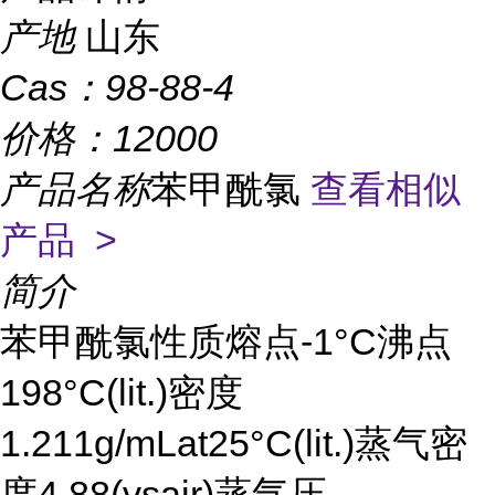
产地
山东
Cas：
98-88-4
价格：
12000
产品名称
苯甲酰氯
查看相似
产品 >
简介
苯甲酰氯性质熔点-1°C沸点
198°C(lit.)密度
1.211g/mLat25°C(lit.)蒸气密
度4.88(vsair)蒸气压