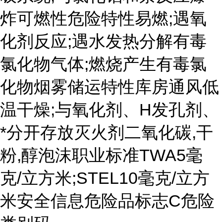
炸可燃性危险特性易燃;遇氧
化剂反应;遇水发热分解有毒
氯化物气体;燃烧产生有毒氯
化物烟雾储运特性库房通风低
温干燥;与氧化剂、H发孔剂、
*分开存放灭火剂二氧化碳,干
粉,醇泡沫职业标准TWA5毫
克/立方米;STEL10毫克/立方
米安全信息危险品标志C危险